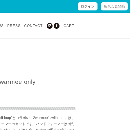
ログイン
新規会員登録
US
PRESS
CONTACT
CART
rmee only
op”とコラボの「2warmee’s with me 」は、
ウォーマーのセットです。ハンドウォーマーは指先
利です！アルパカを含んだ太めの毛糸で編んでい