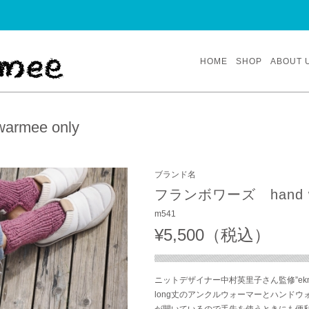
HOME
SHOP
ABOUT 
mee only
ブランド名
フランボワーズ hand wa
m541
¥5,500（税込）
ニットデザイナー中村英里子さん監修”eknit-lo
long丈のアンクルウォーマーとハンド
が開いているので手先を使うときにも便