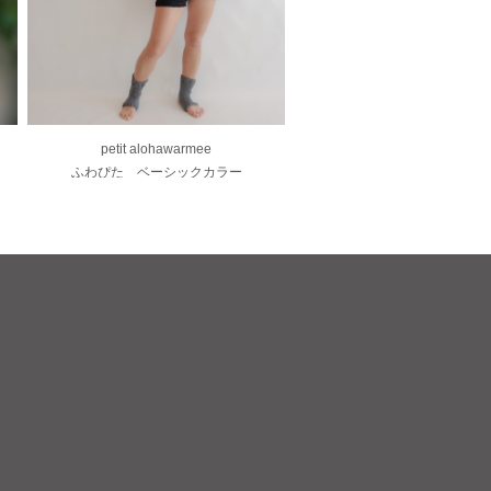
petit alohawarmee
ふわぴた ベーシックカラー