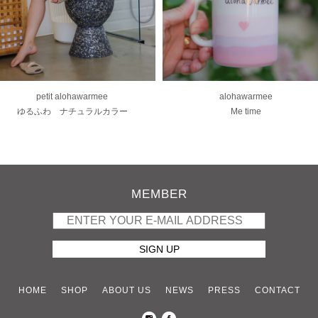
petit alohawarmee
alohawarmee
ゆるふわ ナチュラルカラー
Me time
MEMBER
HOME
SHOP
ABOUT US
NEWS
PRESS
CONTACT