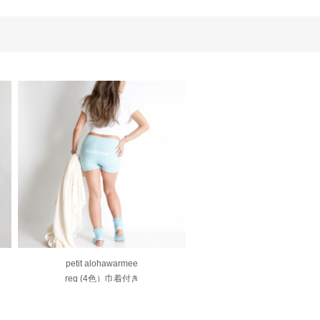
petit alohawarmee
reg (4色）巾着付き