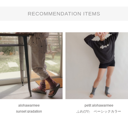
RECOMMENDATION ITEMS
alohawarmee
petit alohawarmee
sunset gradation
ふわぴた ベーシックカラー